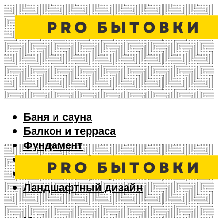
Баня и сауна
Балкон и терраса
Фундамент
Ворота и забор
Дизайн интерьера
Ландшафтный дизайн