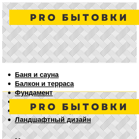
Баня и сауна
Балкон и терраса
Фундамент
Ворота и забор
Дизайн интерьера
Ландшафтный дизайн