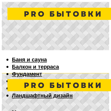
Баня и сауна
Балкон и терраса
Фундамент
Ворота и забор
Дизайн интерьера
Ландшафтный дизайн