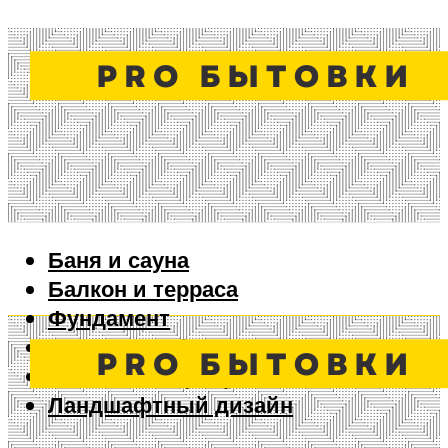
Баня и сауна
Балкон и терраса
Фундамент
Ворота и забор
Дизайн интерьера
Ландшафтный дизайн