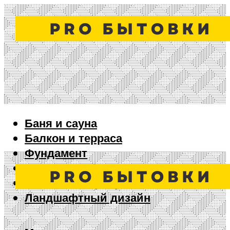
Баня и сауна
Балкон и терраса
Фундамент
Ворота и забор
Дизайн интерьера
Ландшафтный дизайн