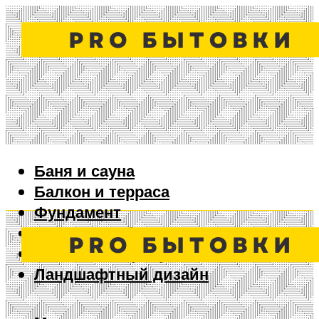
Баня и сауна
Балкон и терраса
Фундамент
Ворота и забор
Дизайн интерьера
Ландшафтный дизайн