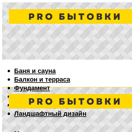
Баня и сауна
Балкон и терраса
Фундамент
Ворота и забор
Дизайн интерьера
Ландшафтный дизайн