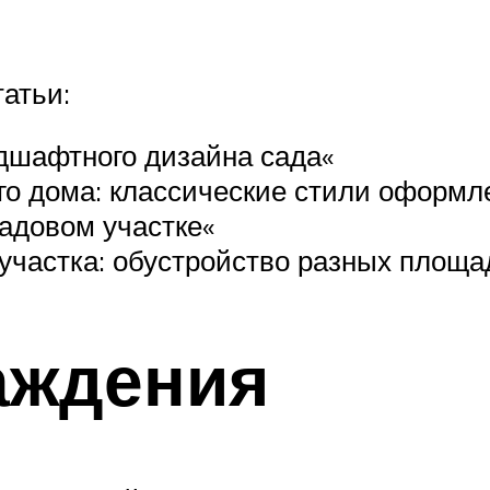
атьи:
дшафтного дизайна сада«
го дома: классические стили оформл
садовом участке«
участка: обустройство разных площа
аждения