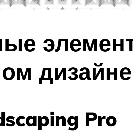
ные элемен
ом дизайне
dscaping Pro