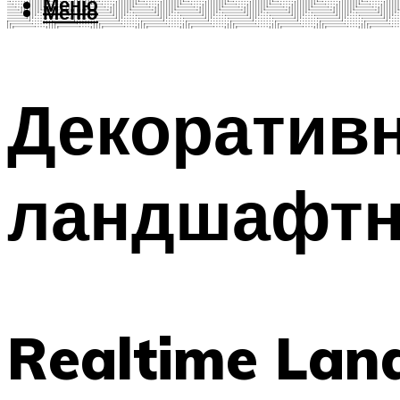
Меню
Меню
Декоратив
ландшафтн
Realtime Lan