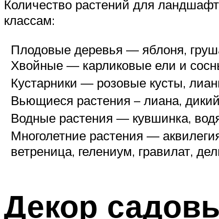
Количество растений для ландшафтн
классам:
Плодовые деревья — яблоня, груша,
Хвойные — карликовые ели и сосны
Кустарники — розовые кусты, лианы
Вьющиеся растения – лиана, дикий 
Водные растения — кувшинка, водя
Многолетние растения — аквилегия,
ветреница, гелениум, гравилат, де
Декор садов