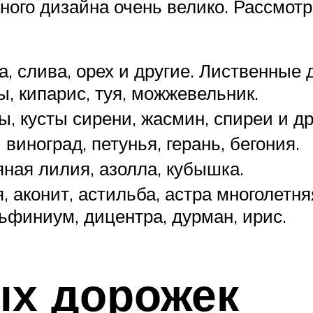
ого дизайна очень велико. Рассмот
 слива, орех и другие. Лиственные д
, кипарис, туя, можжевельник.
, кусты сирени, жасмин, спиреи и др
виноград, петунья, герань, бегония.
ная лилия, азолла, кубышка.
 аконит, астильба, астра многолетняя
льфиниум, дицентра, дурман, ирис.
ых дорожек