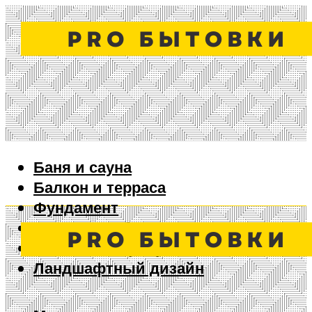
Баня и сауна
Балкон и терраса
Фундамент
Ворота и забор
Дизайн интерьера
Ландшафтный дизайн