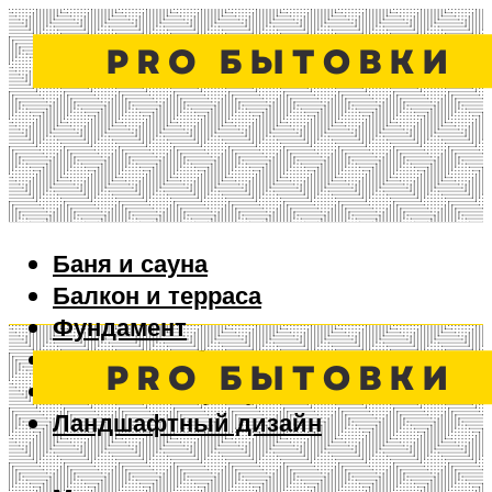
Баня и сауна
Балкон и терраса
Фундамент
Ворота и забор
Дизайн интерьера
Ландшафтный дизайн