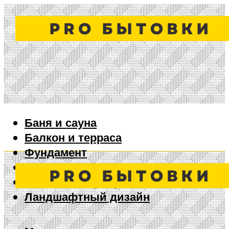
Баня и сауна
Балкон и терраса
Фундамент
Ворота и забор
Дизайн интерьера
Ландшафтный дизайн