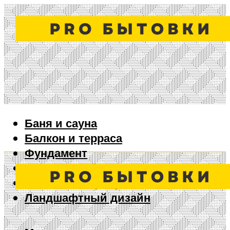
Баня и сауна
Балкон и терраса
Фундамент
Ворота и забор
Дизайн интерьера
Ландшафтный дизайн