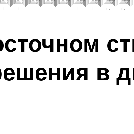
осточном ст
ешения в д