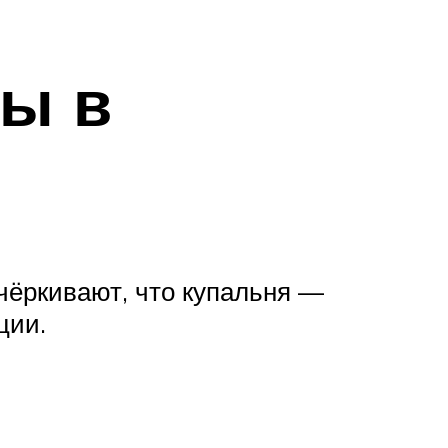
ны в
чёркивают, что купальня —
ции.