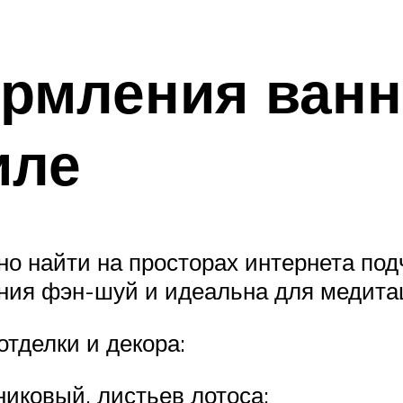
ормления ван
иле
о найти на просторах интернета под
ения фэн-шуй и идеальна для медита
тделки и декора:
никовый, листьев лотоса;