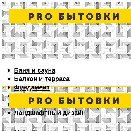
Баня и сауна
Балкон и терраса
Фундамент
Ворота и забор
Дизайн интерьера
Ландшафтный дизайн