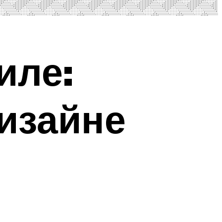
иле:
изайне