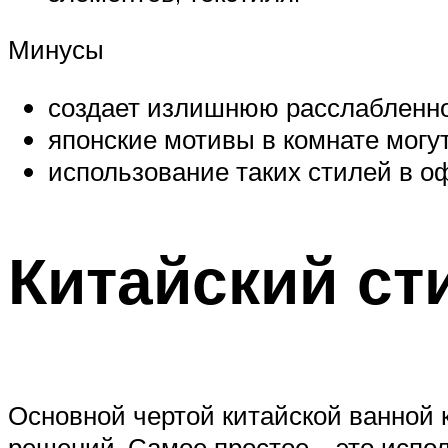
Минусы
создает излишнюю расслабленнос
японские мотивы в комнате могу
использование таких стилей в 
Китайский ст
Основной чертой китайской ванной 
решений. Самое простое – это испо