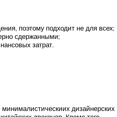
ния, поэтому подходит не для всех;
мерно сдержанными;
нансовых затрат.
ре минималистическиих дизайнерских
китайских драконов. Кроме того