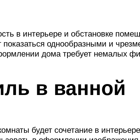
ть в интерьере и обстановке помеще
т показаться однообразными и чрез
оформлении дома требует немалых фи
иль в ванной
комнаты будет сочетание в интерье
льзовать в оформлении изображения 