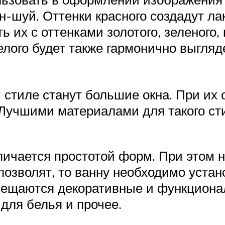
н-шуй. Оттенки красного создадут ла
 их с оттенками золотого, зеленого, г
елого будет также гармонично выгляде
стиле станут большие окна. При их 
 Лучшими материалами для такого ст
личается простотой форм. При этом
озволят, то ванну необходимо уста
змещаются декоративные и функцион
для белья и прочее.