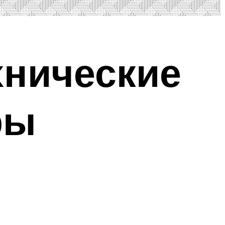
хнические
ры