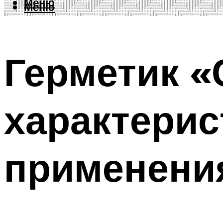
Меню
Меню
Герметик «
характерис
применени