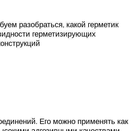
буем разобраться, какой герметик
видности герметизирующих
конструкций
оединений. Его можно применять как
высокими адгезивными качествами,