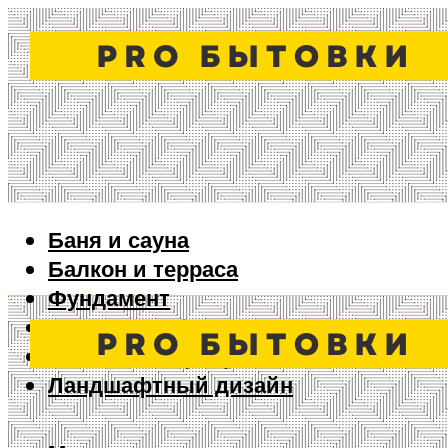
Баня и сауна
Балкон и терраса
Фундамент
Ворота и забор
Дизайн интерьера
Ландшафтный дизайн