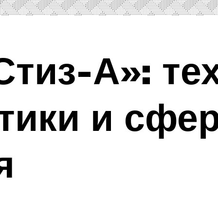
Стиз-А»: те
тики и сфе
я