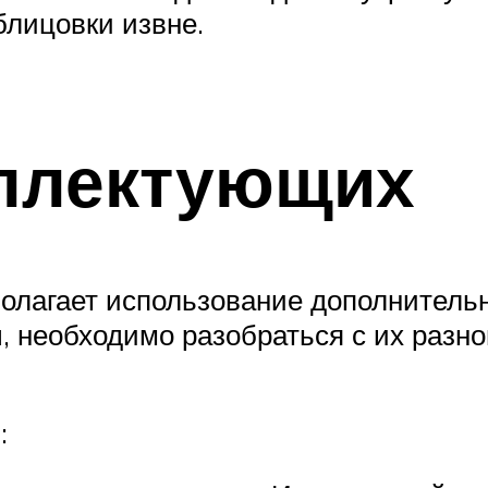
блицовки извне.
плектующих
олагает использование дополнительн
 необходимо разобраться с их разн
: