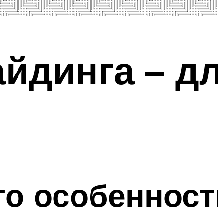
йдинга – д
го особенност