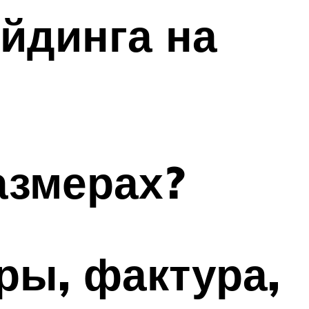
йдинга на
азмерах?
ры, фактура,