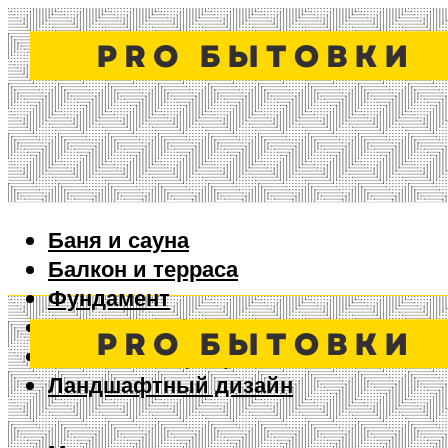
Баня и сауна
Балкон и терраса
Фундамент
Ворота и забор
Дизайн интерьера
Ландшафтный дизайн