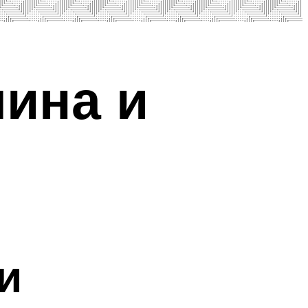
лина и
и