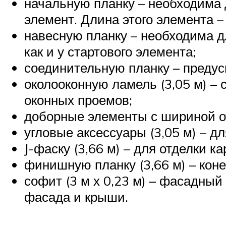
начальную планку – необходима 
элемент. Длина этого элемента – 
навесную планку – необходима д
как и у стартового элемента;
соединительную планку – предус
околооконную ламель (3,05 м) – 
оконных проемов;
доборные элементы с шириной от
угловые аксессуары (3,05 м) – д
J-фаску (3,66 м) – для отделки к
финишную планку (3,66 м) – ко
софит (3 м х 0,23 м) – фасадны
фасада и крыши.