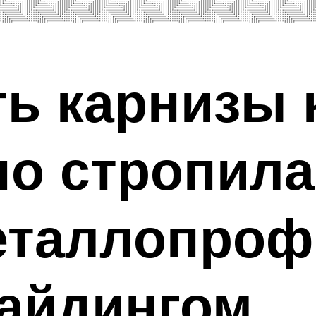
ть карнизы 
о стропила
еталлопроф
сайдингом