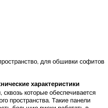
 пространство, для обшивки софитов
хнические характеристики
, сквозь которые обеспечивается
го пространства. Такие панели
есть большие риски работать в