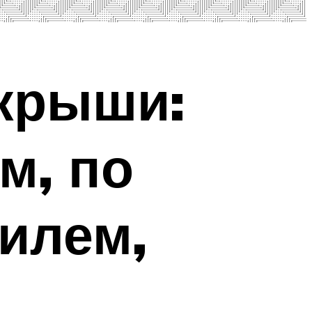
крыши:
м, по
илем,