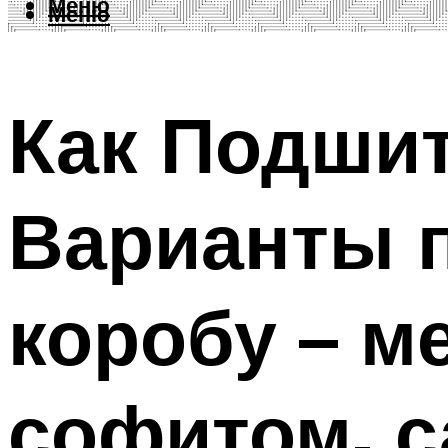
Меню
Меню
Как Подши
Варианты п
коробу – м
софитом, 