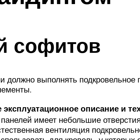
й софитов
ции должно выполнять подкровельное
лементы.
е эксплуатационное описание и те
 панелей имеет небольшие отверстия
тественная вентиляция подкровельно
спользовать для кровель, у которых 