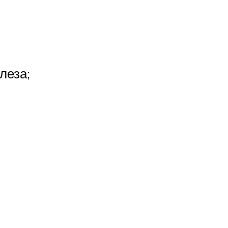
леза;