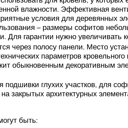
нной влажности. Эффективная венти
приятные условия для деревянных э
льзования – размеры софитов небол
и. Для гарантии нужно увеличивать к
ся через полосу панели. Место устан
технических параметров кровельного 
жит обыкновенным декоративным эл
 подшивки глухих участков, для соф
 на закрытых архитектурных элемент
могут быть: