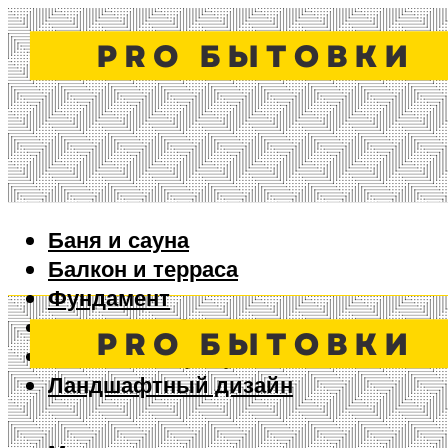
Баня и сауна
Балкон и терраса
Фундамент
Ворота и забор
Дизайн интерьера
Ландшафтный дизайн