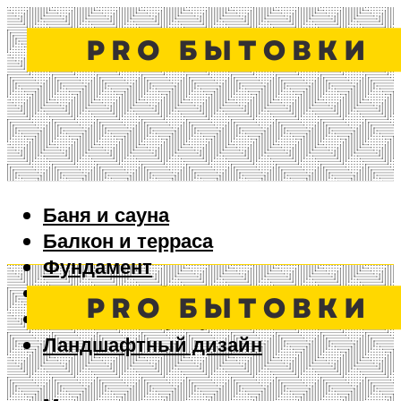
Баня и сауна
Балкон и терраса
Фундамент
Ворота и забор
Дизайн интерьера
Ландшафтный дизайн