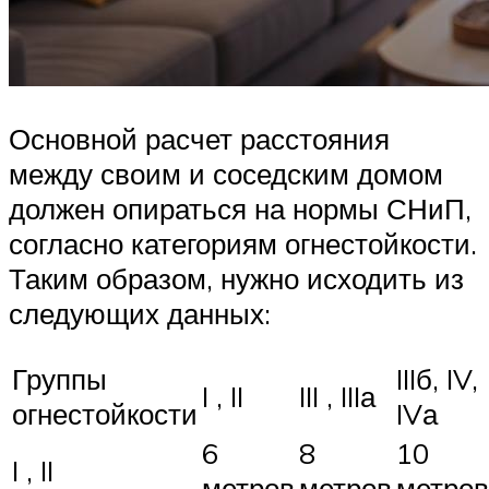
Основной расчет расстояния
между своим и соседским домом
должен опираться на нормы СНиП,
согласно категориям огнестойкости.
Таким образом, нужно исходить из
следующих данных:
Группы
IIIб, IV,
I , II
III , IIIа
огнестойкости
IVа
6
8
10
I , II
метров
метров
метров