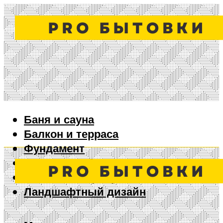
Баня и сауна
Балкон и терраса
Фундамент
Ворота и забор
Дизайн интерьера
Ландшафтный дизайн