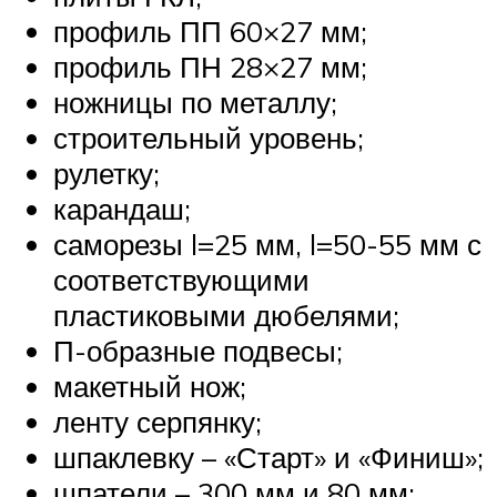
профиль ПП 60×27 мм;
профиль ПН 28×27 мм;
ножницы по металлу;
строительный уровень;
рулетку;
карандаш;
саморезы l=25 мм, l=50-55 мм с
соответствующими
пластиковыми дюбелями;
П-образные подвесы;
макетный нож;
ленту серпянку;
шпаклевку – «Старт» и «Финиш»;
шпатели – 300 мм и 80 мм;