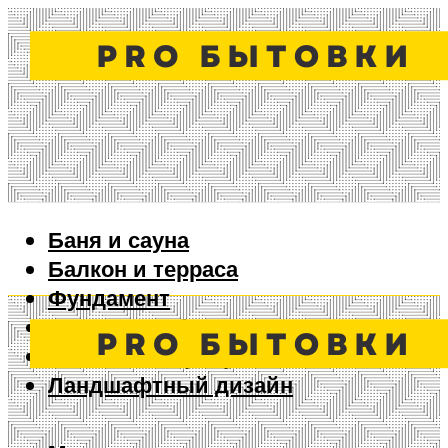
Баня и сауна
Балкон и терраса
Фундамент
Ворота и забор
Дизайн интерьера
Ландшафтный дизайн