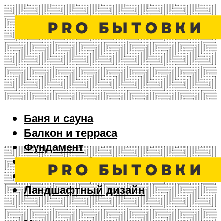
Баня и сауна
Балкон и терраса
Фундамент
Ворота и забор
Дизайн интерьера
Ландшафтный дизайн