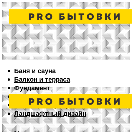
Баня и сауна
Балкон и терраса
Фундамент
Ворота и забор
Дизайн интерьера
Ландшафтный дизайн