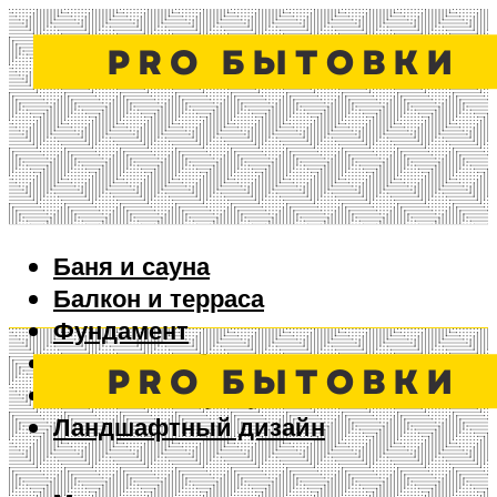
Баня и сауна
Балкон и терраса
Фундамент
Ворота и забор
Дизайн интерьера
Ландшафтный дизайн