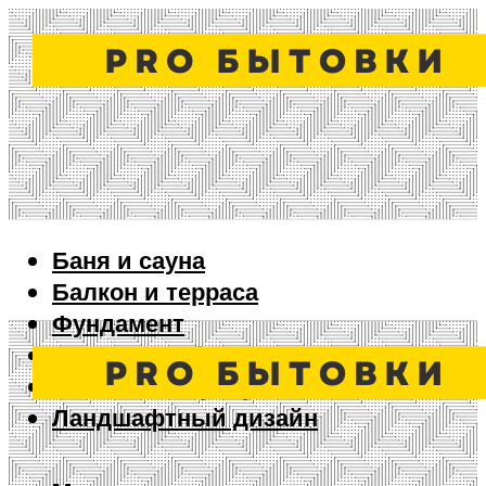
Баня и сауна
Балкон и терраса
Фундамент
Ворота и забор
Дизайн интерьера
Ландшафтный дизайн