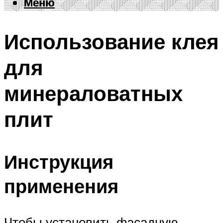
Меню
Меню
Использование клея
для
минераловатных
плит
Инструкция
применения
Чтобы установить фасадную