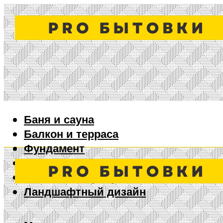
Баня и сауна
Балкон и терраса
Фундамент
Ворота и забор
Дизайн интерьера
Ландшафтный дизайн