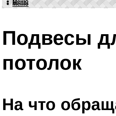
Меню
Меню
Подвесы д
потолок
На что обра