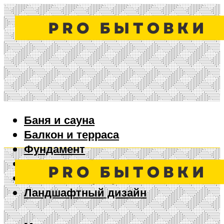
Баня и сауна
Балкон и терраса
Фундамент
Ворота и забор
Дизайн интерьера
Ландшафтный дизайн