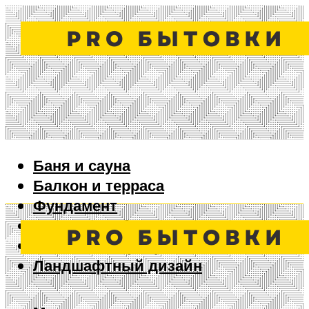
Баня и сауна
Балкон и терраса
Фундамент
Ворота и забор
Дизайн интерьера
Ландшафтный дизайн