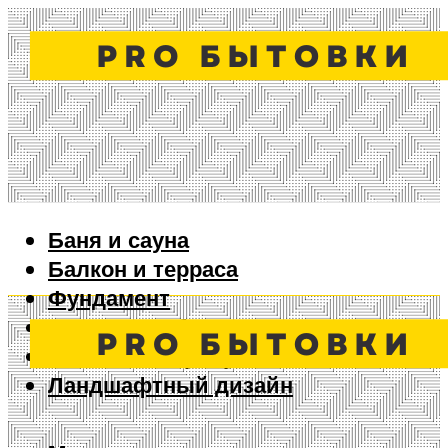
Баня и сауна
Балкон и терраса
Фундамент
Ворота и забор
Дизайн интерьера
Ландшафтный дизайн