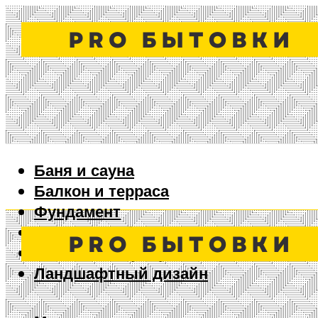
Баня и сауна
Балкон и терраса
Фундамент
Ворота и забор
Дизайн интерьера
Ландшафтный дизайн