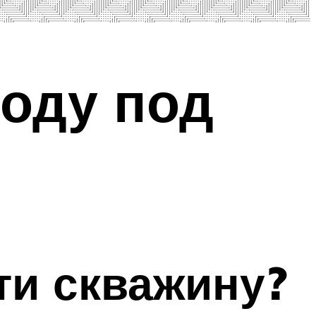
воду под
сти скважину?