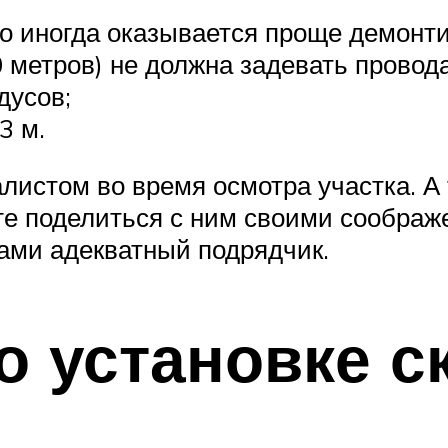
но иногда оказывается проще демонти
0 метров) не должна задевать провод
дусов;
3 м.
истом во время осмотра участка. А т
те поделиться с ним своими соображ
ами адекватный подрядчик.
о установке 