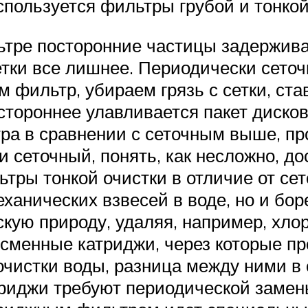
спользуется фильтры грубой и тонкой
тре посторонние частицы задерживаю
тки все лишнее. Периодически сеточк
ем фильтр, убираем грязь с сетки, ст
тороннее улавливается пакет дисков
а в сравнении с сеточным выше, пр
 и сеточный, понять, как несложно, до
ры тонкой очистки в отличие от сето
еханических взвесей в воде, но и бо
кую природу, удаляя, например, хло
сменные катриджи, через которые пр
очистки воды, разница между ними в
риджи требуют периодической замены