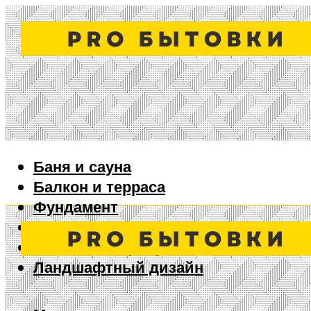
Баня и сауна
Балкон и терраса
Фундамент
Ворота и забор
Дизайн интерьера
Ландшафтный дизайн