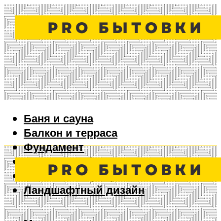
Баня и сауна
Балкон и терраса
Фундамент
Ворота и забор
Дизайн интерьера
Ландшафтный дизайн