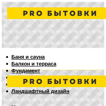
Баня и сауна
Балкон и терраса
Фундамент
Ворота и забор
Дизайн интерьера
Ландшафтный дизайн