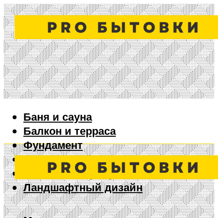
Баня и сауна
Балкон и терраса
Фундамент
Ворота и забор
Дизайн интерьера
Ландшафтный дизайн