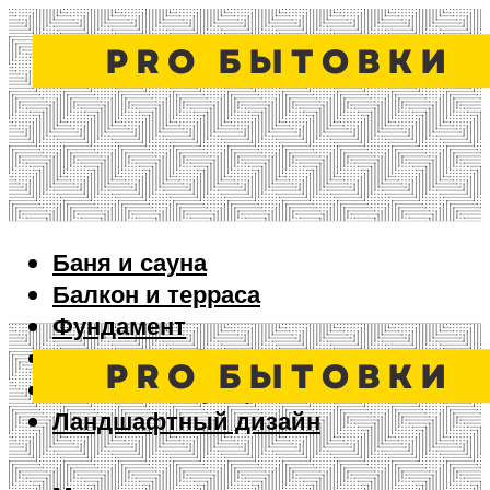
Баня и сауна
Балкон и терраса
Фундамент
Ворота и забор
Дизайн интерьера
Ландшафтный дизайн