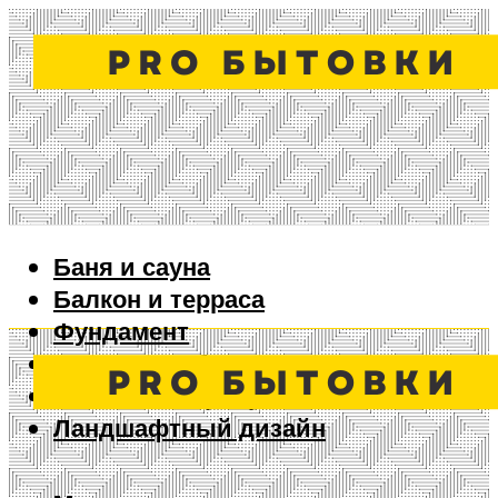
Баня и сауна
Балкон и терраса
Фундамент
Ворота и забор
Дизайн интерьера
Ландшафтный дизайн