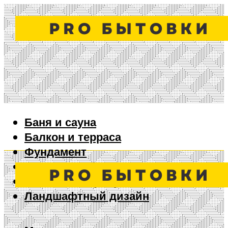
Баня и сауна
Балкон и терраса
Фундамент
Ворота и забор
Дизайн интерьера
Ландшафтный дизайн