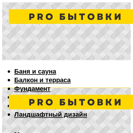
Баня и сауна
Балкон и терраса
Фундамент
Ворота и забор
Дизайн интерьера
Ландшафтный дизайн