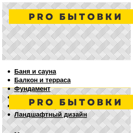
Баня и сауна
Балкон и терраса
Фундамент
Ворота и забор
Дизайн интерьера
Ландшафтный дизайн