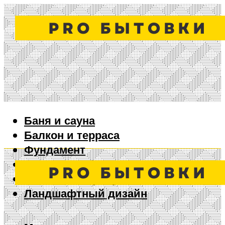
Баня и сауна
Балкон и терраса
Фундамент
Ворота и забор
Дизайн интерьера
Ландшафтный дизайн