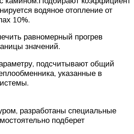
 с камином.Подбирают коэффициент
нируется водяное отопление от
лах 10%.
печить равномерный прогрев
раницы значений.
параметру, подсчитывают общий
еплообменника, указанные в
системы.
туром, разработаны специальные
амостоятельно подберет