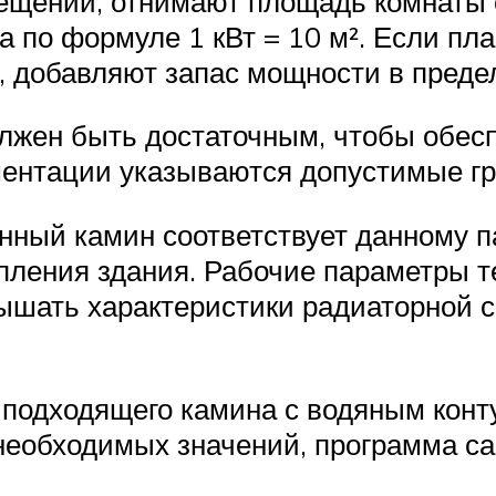
ещений, отнимают площадь комнаты
 по формуле 1 кВт = 10 м². Если пла
, добавляют запас мощности в преде
лжен быть достаточным, чтобы обес
ментации указываются допустимые г
анный камин соответствует данному 
пления здания. Рабочие параметры т
ышать характеристики радиаторной 
 подходящего камина с водяным кон
необходимых значений, программа с