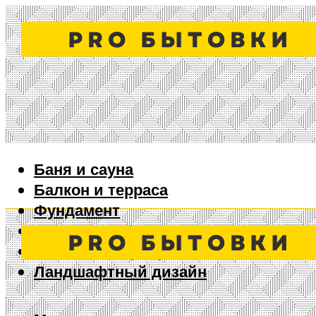
Баня и сауна
Балкон и терраса
Фундамент
Ворота и забор
Дизайн интерьера
Ландшафтный дизайн