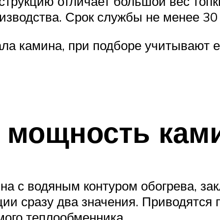
струкцию отличает большой вес топк
изводства. Срок службы не менее 30 
ла камина, при подборе учитывают 
ь мощность кам
а с водяным контуром обогрева, зак
ции сразу два значения. Приводятся
мого теплообменника.