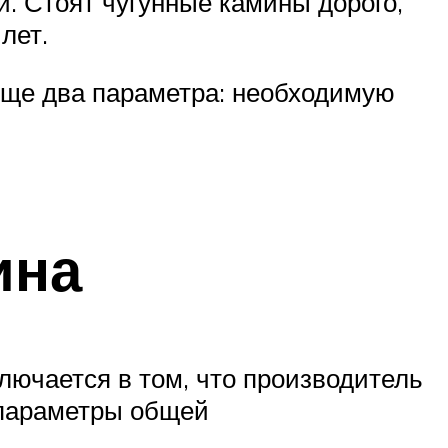
и. Стоят чугунные камины дорого,
лет.
еще два параметра: необходимую
ина
лючается в том, что производитель
 параметры общей