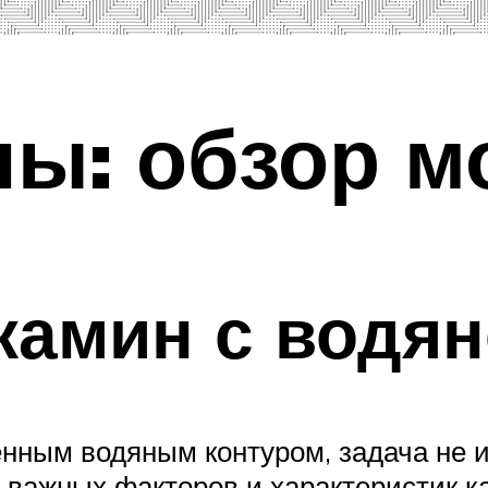
ы: обзор м
камин с водя
нным водяным контуром, задача не и
 важных факторов и характеристик к