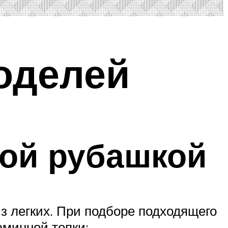
оделей
ной рубашкой
з легких. При подборе подходящего
аминной топки: