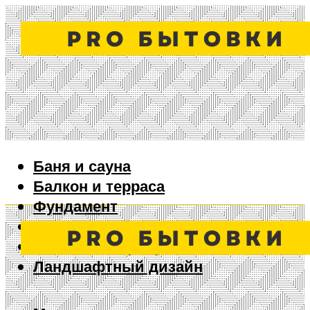
Баня и сауна
Балкон и терраса
Фундамент
Ворота и забор
Дизайн интерьера
Ландшафтный дизайн