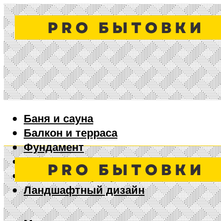
Баня и сауна
Балкон и терраса
Фундамент
Ворота и забор
Дизайн интерьера
Ландшафтный дизайн