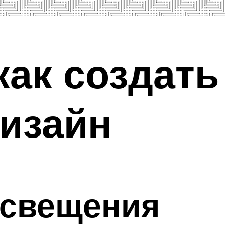
как создать
изайн
освещения