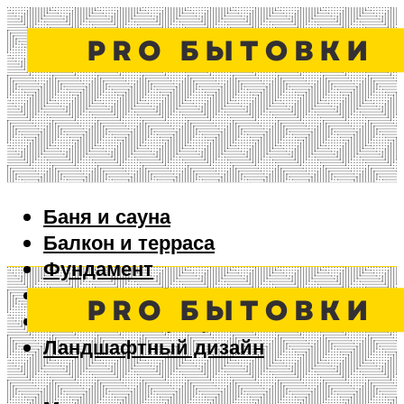
Баня и сауна
Балкон и терраса
Фундамент
Ворота и забор
Дизайн интерьера
Ландшафтный дизайн