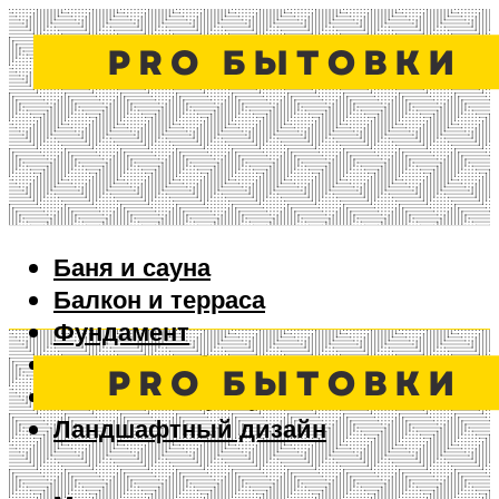
Баня и сауна
Балкон и терраса
Фундамент
Ворота и забор
Дизайн интерьера
Ландшафтный дизайн