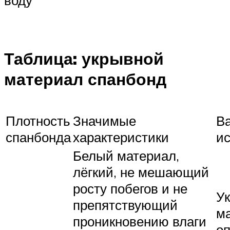
Таблица: укрывной
материал спанбонд
Плотность
Значимые
В
спанбонда
характеристики
и
Белый материал,
лёгкий, не мешающий
росту побегов и не
У
препятствующий
ма
проникновению влаги
о