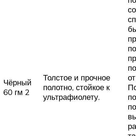
со
сп
б
п
по
п
п
Толстое и прочное
от
Чёрный
полотно, стойкое к
П
60 гм 2
ультрафиолету.
п
по
в
ра
та