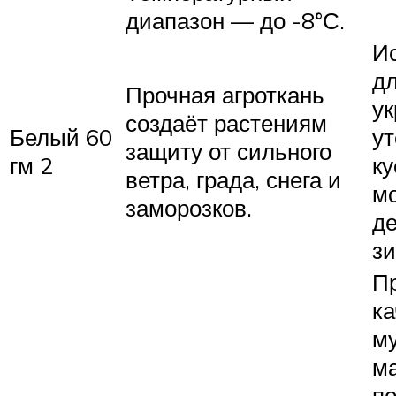
диапазон — до -8°С.
И
д
Прочная агроткань
ук
создаёт растениям
Белый 60
у
защиту от сильного
гм 2
ку
ветра, града, снега и
м
заморозков.
де
зи
П
ка
м
ма
п