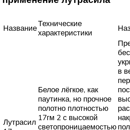
Технические
Название
На
характеристики
Пре
бес
укр
в в
пер
Белое лёгкое, как
пос
паутинка, но прочное
вы
полотно плотностью
рас
17гм 2 с высокой
на
Лутрасил
светопроницаемостью
пол