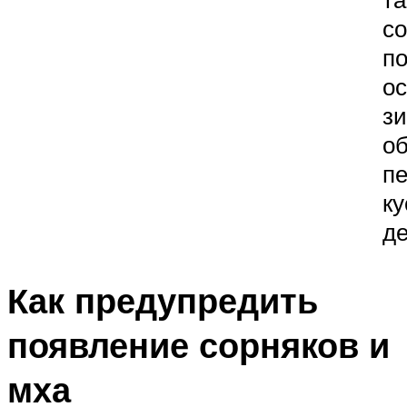
с
по
ос
зи
об
п
ку
де
Как предупредить
появление сорняков и
мха