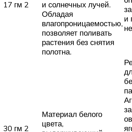
17 гм 2
и солнечных лучей.
з
Обладая
и 
влагопроницаемостью,
не
позволяет поливать
растения без снятия
полотна.
Р
д
б
па
Аг
з
Материал белого
о
цвета,
30 гм 2
яг