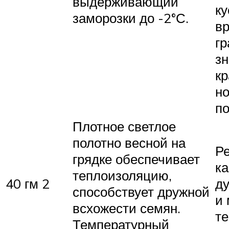
выдерживающий
ку
заморозки до -2°С.
вр
гр
зн
к
н
по
Плотное светлое
полотно весной на
Р
грядке обеспечивает
ка
теплоизоляцию,
40 гм 2
ду
способствует дружной
и
всхожести семян.
те
Температурный