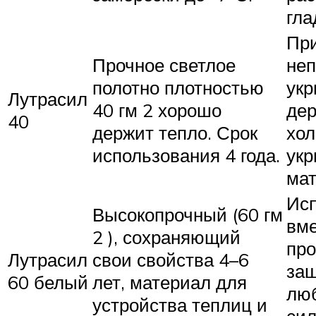
гла
Пр
Прочное светлое
неп
полотно плотностью
укр
Лутрасил
40 гм 2 хорошо
дер
40
держит тепло. Срок
хол
использования 4 года.
ук
мат
Исп
Высокопрочный (60 гм
вме
2 ), сохраняющий
про
Лутрасил
свои свойства 4–6
защ
60 белый
лет, материал для
люб
устройства теплиц и
си