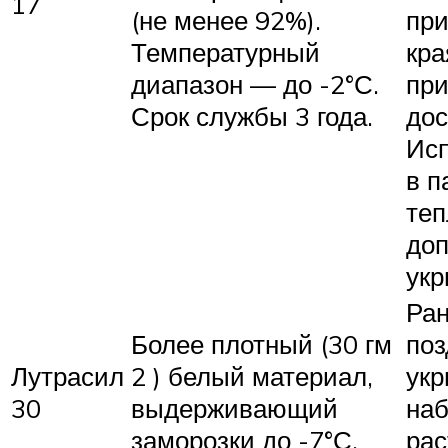
17
(не менее 92%).
при
Температурный
кра
диапазон — до -2°С.
пр
Срок службы 3 года.
дос
Исп
в п
теп
доп
укр
Ран
Более плотный (30 гм
поз
Лутрасил
2 ) белый материал,
укр
30
выдерживающий
наб
заморозки до -7°С.
рас