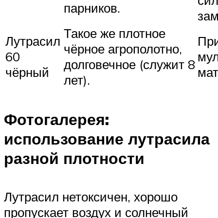
парников.
зам
Такое же плотное
Лутрасил
При
чёрное агрополотно,
60
му
долговечное (служит 8
чёрный
мат
лет).
Фотогалерея:
использование лутрасила
разной плотности
Лутрасил нетоксичен, хорошо
пропускает воздух и солнечный