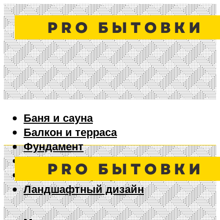
Баня и сауна
Балкон и терраса
Фундамент
Ворота и забор
Дизайн интерьера
Ландшафтный дизайн