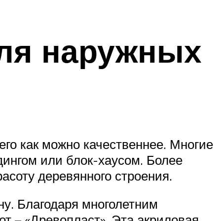
для наружных
го как можно качественнее. Многие
дингом или блок-хаусом. Более
асоту деревянного строения.
ну. Благодаря многолетним
т – «Древопласт». Эта акриловая