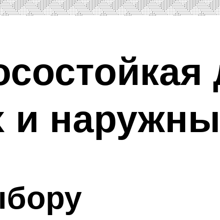
осостойкая
 и наружны
ыбору