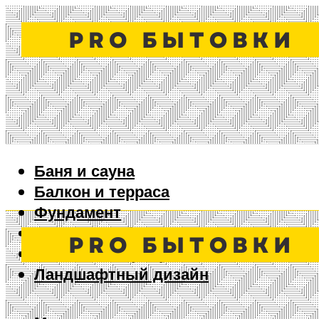
Баня и сауна
Балкон и терраса
Фундамент
Ворота и забор
Дизайн интерьера
Ландшафтный дизайн