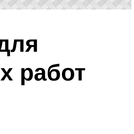
 для
х работ