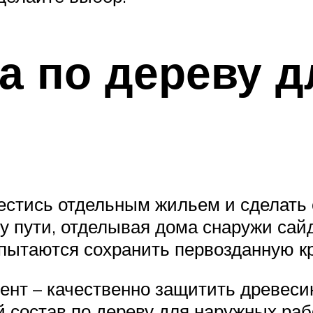
а по дереву 
стись отдельным жильем и сделать е
му пути, отделывая дома снаружи сай
пытаются сохранить первозданную кр
ент – качественно защитить древеси
 состав по дереву для наружных рабо