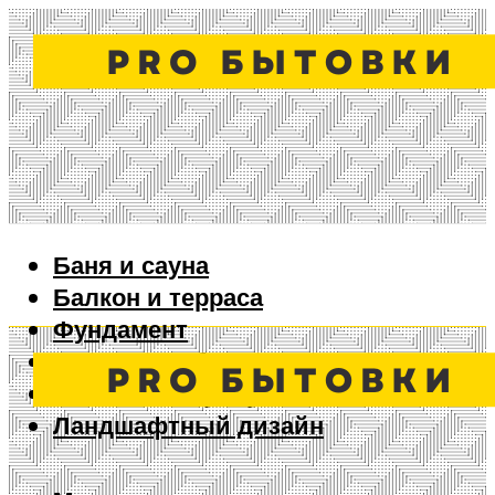
Баня и сауна
Балкон и терраса
Фундамент
Ворота и забор
Дизайн интерьера
Ландшафтный дизайн