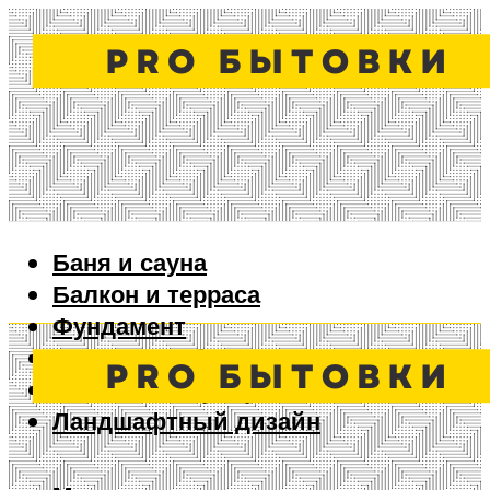
Баня и сауна
Балкон и терраса
Фундамент
Ворота и забор
Дизайн интерьера
Ландшафтный дизайн