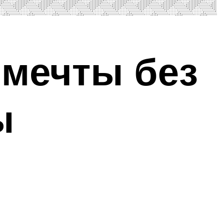
 мечты без
ы