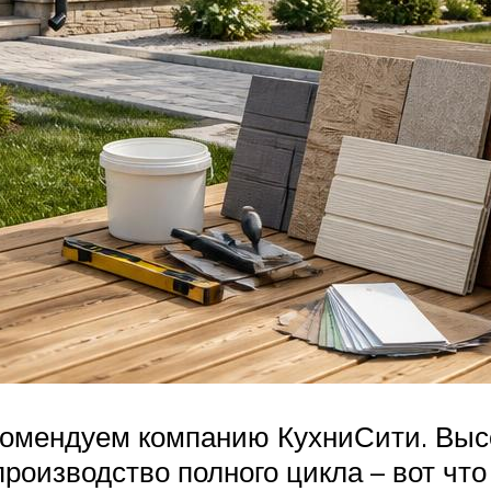
комендуем компанию КухниСити. Выс
оизводство полного цикла – вот что