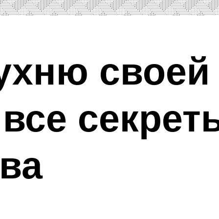
ухню своей
 все секрет
ва