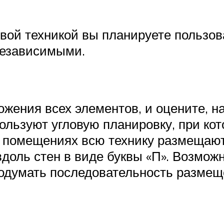
вой техникой вы планируете пользов
 независимыми.
жения всех элементов, и оцените, на
ьзуют угловую планировку, при кот
их помещениях всю технику размещают
доль стен в виде буквы «П». Возмож
 продумать последовательность разм