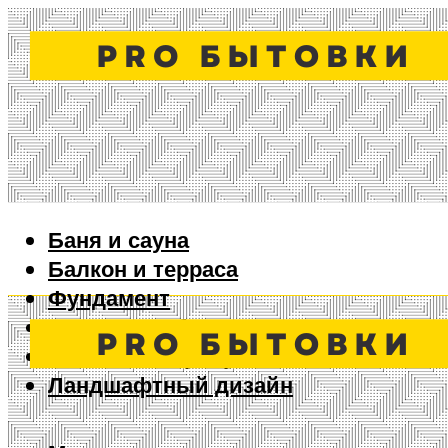
Баня и сауна
Балкон и терраса
Фундамент
Ворота и забор
Дизайн интерьера
Ландшафтный дизайн