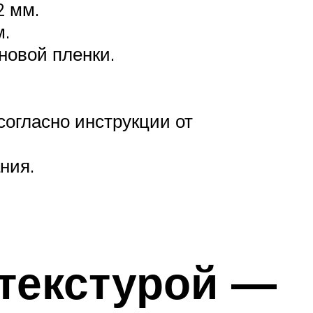
2 мм.
м.
новой пленки.
огласно инструкции от
ния.
 текстурой —