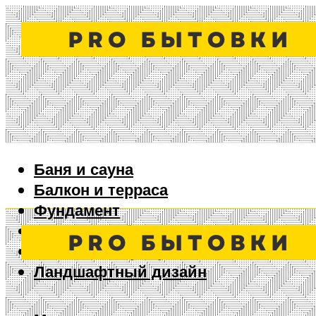
Баня и сауна
Балкон и терраса
Фундамент
Ворота и забор
Дизайн интерьера
Ландшафтный дизайн