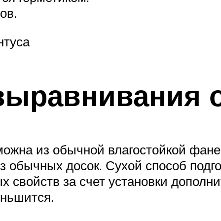
ов.
нтуса
выравнивания 
зможна из обычной влагостойкой фан
з обычных досок. Сухой способ подг
 свойств за счет установки дополни
еньшится.