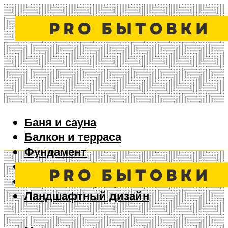
Баня и сауна
Балкон и терраса
Фундамент
Ворота и забор
Дизайн интерьера
Ландшафтный дизайн