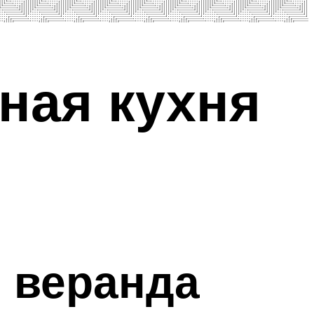
ная кухня
о
я веранда