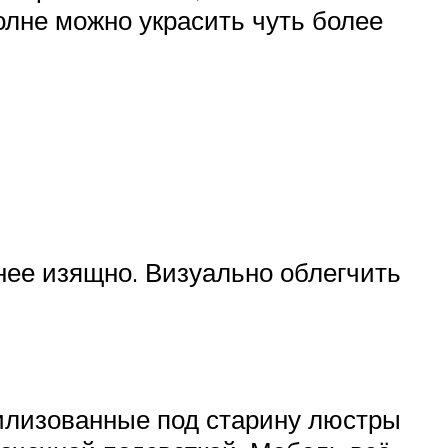
олне можно украсить чуть более
нее изящно. Визуально облегчить
тилизованные под старину люстры