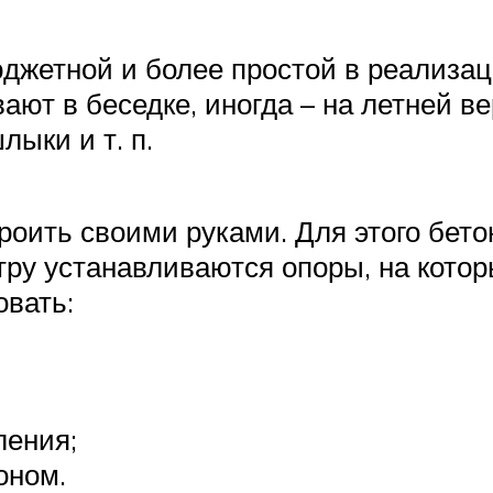
юджетной и более простой в реализа
вают в беседке, иногда – на летней в
ыки и т. п.
роить своими руками. Для этого бет
тру устанавливаются опоры, на кото
овать:
ления;
оном.