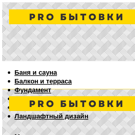
Баня и сауна
Балкон и терраса
Фундамент
Ворота и забор
Дизайн интерьера
Ландшафтный дизайн