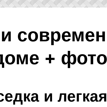
и современ
доме + фот
седка и легка