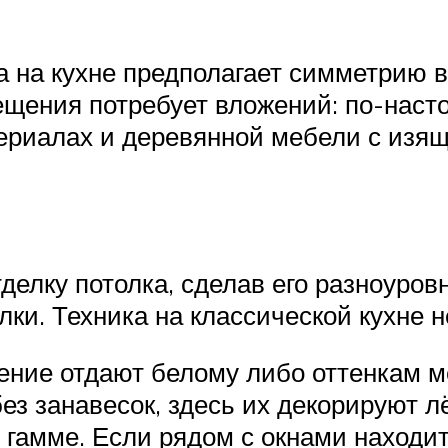
а на кухне предполагает симметрию 
ещения потребует вложений: по-наст
териалах и деревянной мебели с изя
елку потолка, сделав его разноуров
ки. Техника на классической кухне н
ение отдают белому либо оттенкам м
без занавесок, здесь их декорируют 
гамме. Если рядом с окнами находи