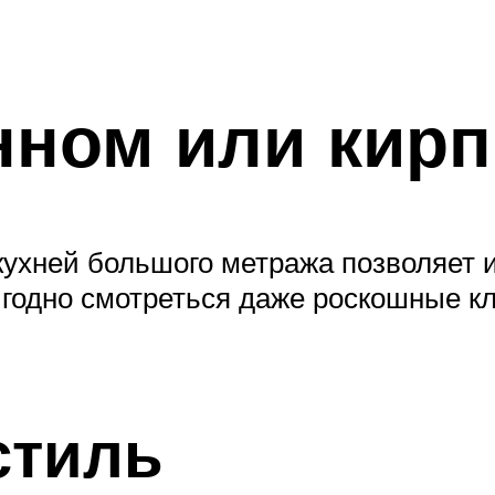
нном или кир
ухней большого метража позволяет и
годно смотреться даже роскошные кл
стиль