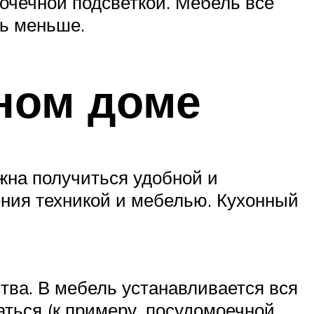
очечной подсветкой. Мебель всё
ть меньше.
тном доме
лжна получиться удобной и
ния техникой и мебелью. Кухонный
тва. В мебель устанавливается вся
аться (к примеру, посудомоечной